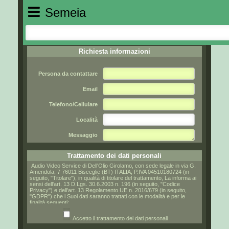
Semeia
Richiesta informazioni
Persona da contattare
Email
Telefono/Cellulare
Località
Messaggio
Trattamento dei dati personali
Audio Video Service di Dell'Olio Girolamo, con sede legale in via G.
Amendola, 7 76011 Bisceglie (BT) ITALIA, P.IVA 04510180724 (in
seguito, "Titolare"), in qualità di titolare del trattamento, La informa ai
sensi dell'art. 13 D.Lgs. 30.6.2003 n. 196 (in seguito, "Codice
Privacy") e dell'art. 13 Regolamento UE n. 2016/679 (in seguito,
"GDPR") che i Suoi dati saranno trattati con le modalità e per le
finalità seguenti:
Accetto il trattamento dei dati personali
1. Oggetto del trattamento