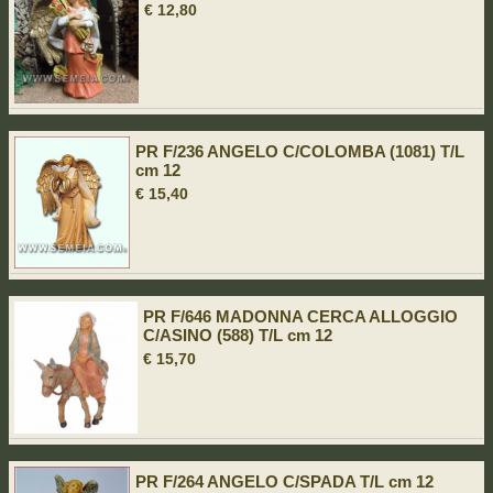
€ 12,80
PR F/236 ANGELO C/COLOMBA (1081) T/L
cm 12
€ 15,40
PR F/646 MADONNA CERCA ALLOGGIO
C/ASINO (588) T/L cm 12
€ 15,70
PR F/264 ANGELO C/SPADA T/L cm 12