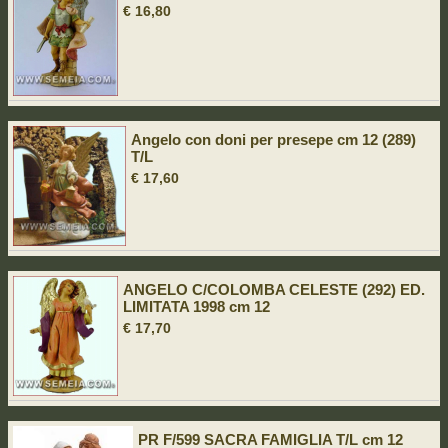
€ 16,80
Angelo con doni per presepe cm 12 (289)
T/L
€ 17,60
ANGELO C/COLOMBA CELESTE (292) ED.
LIMITATA 1998 cm 12
€ 17,70
PR F/599 SACRA FAMIGLIA T/L cm 12