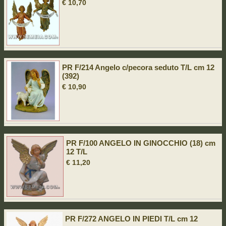
€ 10,70
PR F/214 Angelo c/pecora seduto T/L cm 12
(392)
€ 10,90
PR F/100 ANGELO IN GINOCCHIO (18) cm
12 T/L
€ 11,20
PR F/272 ANGELO IN PIEDI T/L cm 12