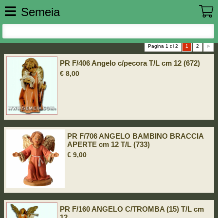
Semeia
Pagina 1 di 2
1
2
PR F/406 Angelo c/pecora T/L cm 12 (672)
€ 8,00
PR F/706 ANGELO BAMBINO BRACCIA
APERTE cm 12 T/L (733)
€ 9,00
PR F/160 ANGELO C/TROMBA (15) T/L cm
12