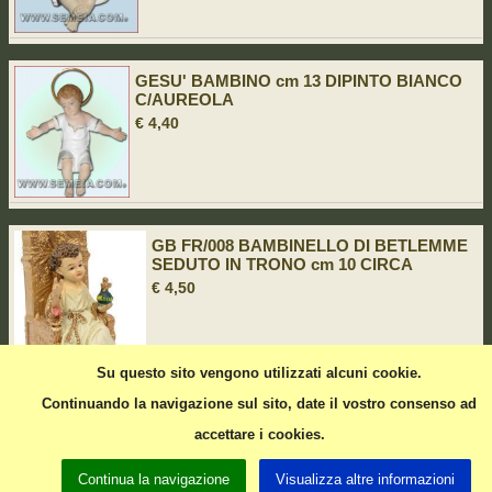
GESU' BAMBINO cm 13 DIPINTO BIANCO
C/AUREOLA
€ 4,40
GB FR/008 BAMBINELLO DI BETLEMME
SEDUTO IN TRONO cm 10 CIRCA
€ 4,50
Su questo sito vengono utilizzati alcuni cookie.
Continuando la navigazione sul sito, date il vostro consenso ad
Pagina precedente
accettare i cookies.
Continua la navigazione
Visualizza altre informazioni
Pagina 1 di 3
1
2
3