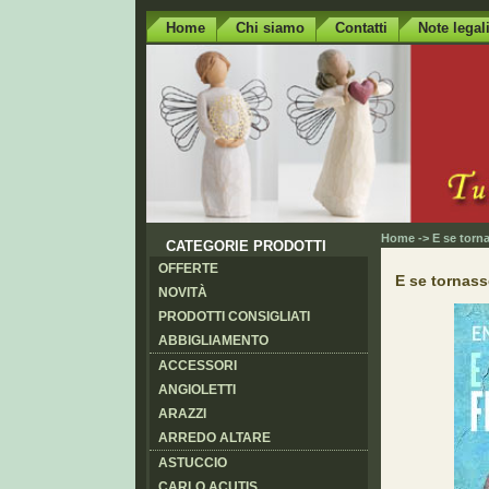
Home
Chi siamo
Contatti
Note legal
Home
-> E se torn
CATEGORIE PRODOTTI
OFFERTE
E se tornas
NOVITÀ
PRODOTTI CONSIGLIATI
ABBIGLIAMENTO
ACCESSORI
ANGIOLETTI
ARAZZI
ARREDO ALTARE
ASTUCCIO
CARLO ACUTIS