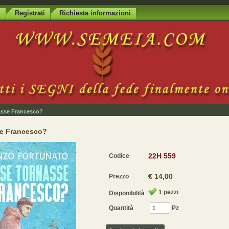
i
Registrati
Richiesta informazioni
asse Francesco?
se Francesco?
22H 559
Codice
€ 14,00
Prezzo
1
pezzi
Disponibilità
Quantità
Pz