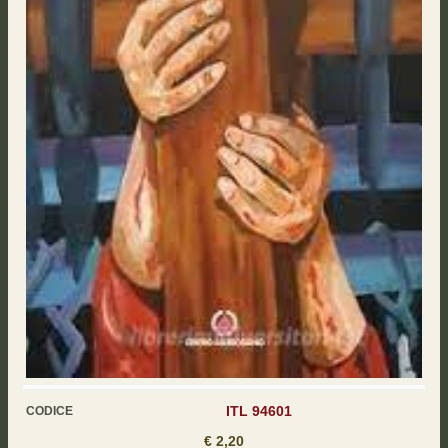
ITL 94601
CODICE
€ 2,20